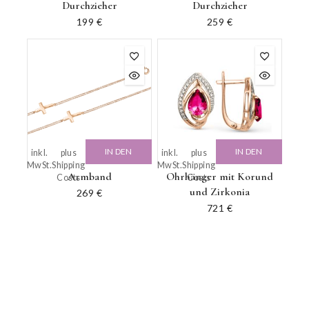
Durchzieher
Durchzieher
199
€
259
€
IN DEN
IN DEN
inkl.
plus
inkl.
plus
MwSt.
Shipping
MwSt.
Shipping
WARENKORB
WARENKORB
Armband
Ohrhänger mit Korund
Costs
Costs
und Zirkonia
269
€
721
€