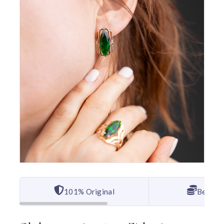
101% Original
Bester 