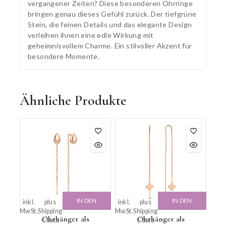
vergangener Zeiten? Diese besonderen Ohrringe
bringen genau dieses Gefühl zurück. Der tiefgrüne
Stein, die feinen Details und das elegante Design
verleihen ihnen eine edle Wirkung mit
geheimnisvollem Charme. Ein stilvoller Akzent für
besondere Momente.
Ähnliche Produkte
IN DEN
IN DEN
inkl.
plus
inkl.
plus
MwSt.
Shipping
MwSt.
Shipping
WARENKORB
WARENKORB
Ohrhänger als
Ohrhänger als
Costs
Costs