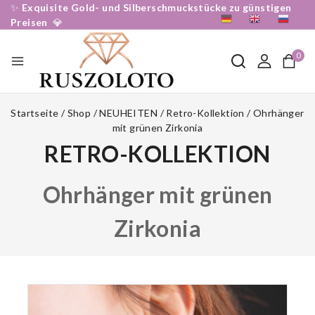
✨
Exquisite Gold- und Silberschmuckstücke zu günstigen
DE
EN
RU
Preisen
💎
0
Startseite
/
Shop
/
NEUHEITEN
/
Retro-Kollektion
/
Ohrhänger
mit grünen Zirkonia
RETRO-KOLLEKTION
Ohrhänger mit grünen
Zirkonia