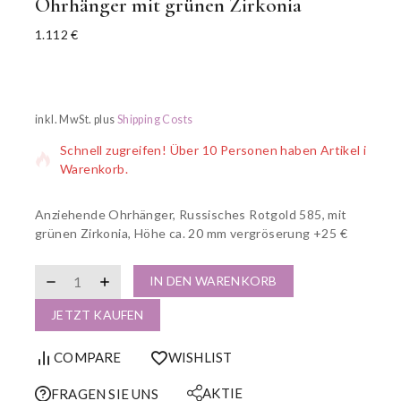
Ohrhänger mit grünen Zirkonia
1.112
€
20 Produkte wurden in den letzten 13 Stunden verkauft
inkl. MwSt.
plus
Shipping Costs
Schnell zugreifen! Über 10 Personen haben Artikel im
Warenkorb.
Anziehende Ohrhänger, Russisches Rotgold 585, mit
grünen Zirkonia, Höhe ca. 20 mm vergröserung +25 €
IN DEN WARENKORB
JETZT KAUFEN
COMPARE
WISHLIST
AKTIE
FRAGEN SIE UNS