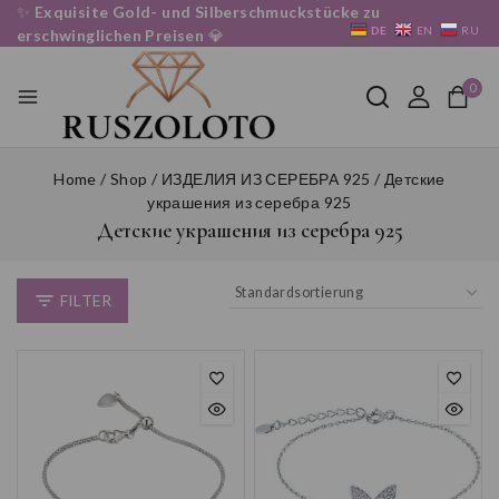
Skip
✨
Exquisite Gold- und Silberschmuckstücke zu
DE
EN
RU
to
erschwinglichen Preisen
💎
content
0
Home
/
Shop
/
ИЗДЕЛИЯ ИЗ СЕРЕБРА 925
/
Детские
украшения из серебра 925
Детские украшения из серебра 925
FILTER