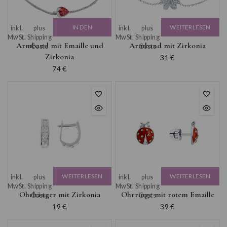
IN DEN
WEITERLESEN
inkl.
plus
inkl.
plus
MwSt.
Shipping
MwSt.
Shipping
WARENKORB
Armband mit Emaille und
Armband mit Zirkonia
Costs
Costs
Zirkonia
31
€
74
€
WEITERLESEN
WEITERLESEN
inkl.
plus
inkl.
plus
MwSt.
Shipping
MwSt.
Shipping
Ohrhänger mit Zirkonia
Ohrringe mit rotem Emaille
Costs
Costs
19
€
39
€