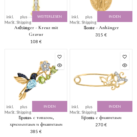
WEITERLESEN
IN DEN
inkl.
plus
inkl.
plus
MwSt.
Shipping
MwSt.
Shipping
WARENKORB
Anhänger - Kreuz mit
Ikone - Anhänger
Costs
Costs
Gravur
315
€
108
€
IN DEN
IN DEN
inkl.
plus
inkl.
plus
MwSt.
Shipping
MwSt.
Shipping
WARENKORB
WARENKORB
Брошь с топазом,
Брошь с фианитами
Costs
Costs
хризолитами и фианитами
270
€
385
€