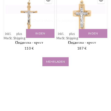
Don't show this popup again
IN DEN
IN DEN
inkl.
plus
inkl.
plus
MwSt.
Shipping
MwSt.
Shipping
WARENKORB
WARENKORB
Подвеска - крест
Подвеска - крест
Costs
Costs
110
€
187
€
MEHR LADEN