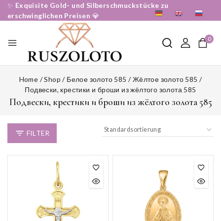
Skip
✨
Exquisite Gold- und Silberschmuckstücke zu
DE
EN
RU
to
erschwinglichen Preisen
💎
content
0
Home
/
Shop
/
Белое золото 585 / Жёлтое золото 585
/
Подвески, крестики и броши из жёлтого золота 585
Подвески, крестики и броши из жёлтого золота 585
FILTER