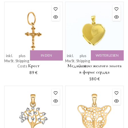
IN DEN
WEITERLESEN
inkl.
plus
inkl.
plus
MwSt.
Shipping
MwSt.
Shipping
WARENKORB
Крест
Медальон из желтого золота
Costs
Costs
в форме сердца
89
€
180
€