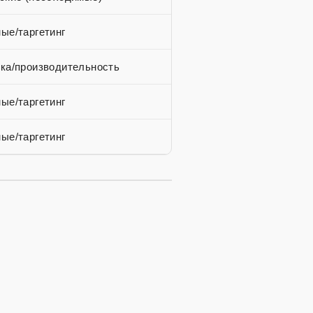
ые/таргетинг
ка/производительность
ые/таргетинг
ые/таргетинг