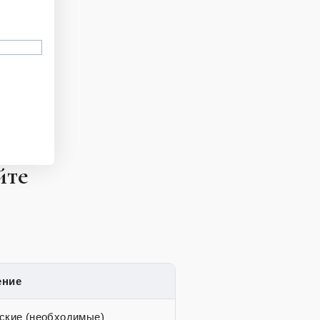
йте
ение
ские (необходимые)