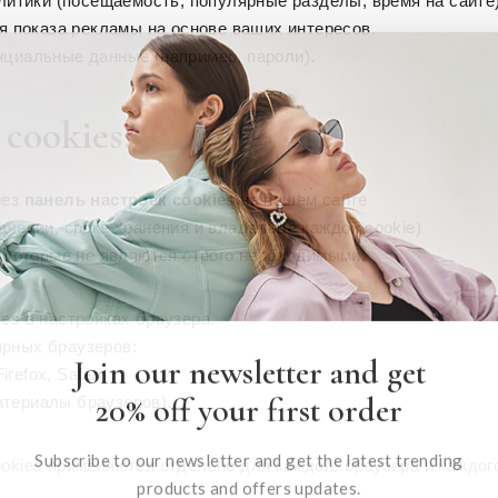
алитики (посещаемость, популярные разделы, время на сайте)
ля показа рекламы на основе ваших интересов.
нциальные данные (например, пароли).
 cookies?
рез
панель настроек cookies
на нашем сайте
ачении, сроке хранения и владельце каждой cookie)
, которые не являются строго необходимыми.
es в настройках браузера.
рных браузеров:
Join our newsletter and get
irefox, Safari
20% off your first order
териалы браузеров).
Subscribe to our newsletter and get the latest trending
okies применяются отдельно для каждого браузера и каждог
products and offers updates.