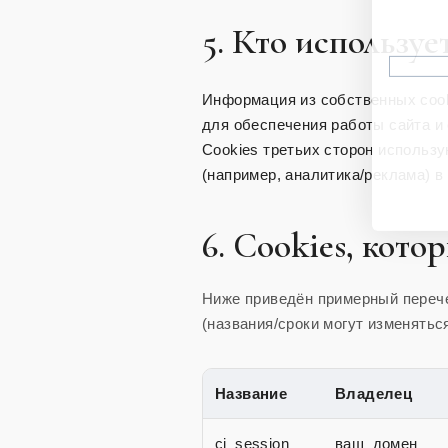
5. Кто использу
Информация из собственных cook
для обеспечения работы сайта и 
Cookies третьих сторон использ
(например, аналитика/реклама) в
6. Cookies, кото
Ниже приведён примерный перече
(названия/сроки могут изменятьс
Название
Владелец
ci_session
ваш_домен