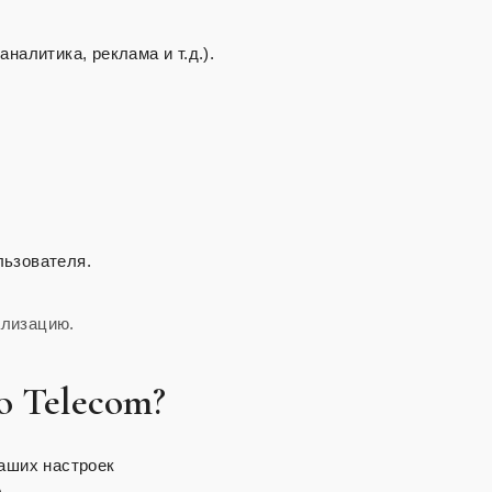
алитика, реклама и т.д.).
льзователя.
ализацию.
do Telecom?
аших настроек