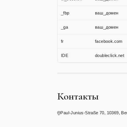
_fbp
ваш_домен
_ga
ваш_домен
fr
facebook.com
IDE
doubleclick.net
Контакты
Paul-Junius-Straße 70, 10369, Be