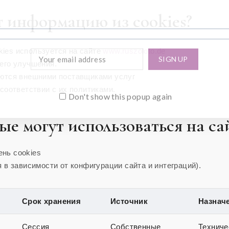
ет информацию из cookies?
ies используется на сайте
www.ruszoloto.de
его улучшения.
уются внешними поставщиками услуг
 соответствии с их политиками.
Don't show this popup again
рые могут использоваться на са
нь cookies
я в зависимости от конфигурации сайта и интеграций).
Срок хранения
Источник
Назнач
Сессия
Собственные
Техниче