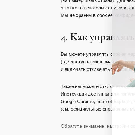
(например, язык/страна), для ан
а также, в некоторых случаях, д
Мы не храним в cookies конфиде
4. Как управлять
Вы можете управлять cookies че
(где доступна информация о назн
и включать/отключать те cookies
Также вы можете отключить cooki
Инструкции доступны для популя
Google Chrome, Internet Explorer, F
(см. официальные справочные ма
Обратите внимание: настройки co