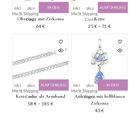
IN DEN
AUSFÜHRUNG
inkl.
plus
inkl.
plus
MwSt.
Shipping
MwSt.
Shipping
WARENKORB
WÄHLEN
Ohrringe mit Zirkonia
Kette
Costs
Costs
64
€
25
€
–
71
€
AUSFÜHRUNG
IN DEN
inkl.
plus
inkl.
plus
MwSt.
Shipping
MwSt.
Shipping
WÄHLEN
WARENKORB
Kette oder als Armband
Anhänger mit hellblauen
Costs
Costs
Zirkonia
58
€
–
185
€
43
€