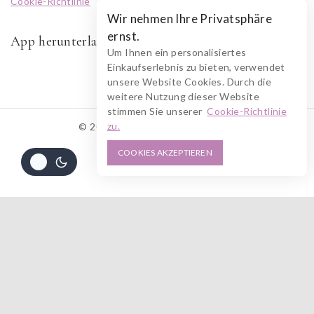
Cookie-Richtlinie
Wir nehmen Ihre Privatsphäre
ernst.
App herunterladen
Um Ihnen ein personalisiertes
Einkaufserlebnis zu bieten, verwendet
unsere Website Cookies. Durch die
weitere Nutzung dieser Website
stimmen Sie unserer
Cookie-Richtlinie
zu.
© 2026 RUSZOLOTO Akzenz
COOKIES AKZEPTIEREN
Alle Preise inkl. der gesetzlichen MwSt.
49
€
IN DEN WARENKORB
JETZT KAUFEN
Die durchgestrichenen Preise entsprechen dem bisherigen Preis in diesem
Online-Shop.