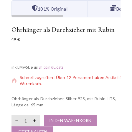
101% Original
Bester 
Ohrhänger als Durchzieher mit Rubin
49
€
3 Produkte wurden in den letzten 15 Stunden verkauft
inkl. MwSt.
plus
Shipping Costs
Schnell zugreifen! Über 12 Personen haben Artikel im
Warenkorb.
Ohrhänger als Durchzieher, Silber 925, mit Rubin HTS,
Länge ca. 65 mm
IN DEN WARENKORB
JETZT KAUFEN