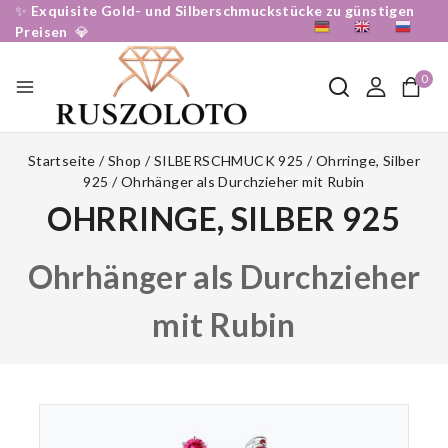
✨
Exquisite Gold- und Silberschmuckstücke zu günstigen
DE
EN
RU
Preisen
💎
0
Startseite
/
Shop
/
SILBERSCHMUCK 925
/
Ohrringe, Silber
925
/
Ohrhänger als Durchzieher mit Rubin
OHRRINGE, SILBER 925
Ohrhänger als Durchzieher
mit Rubin