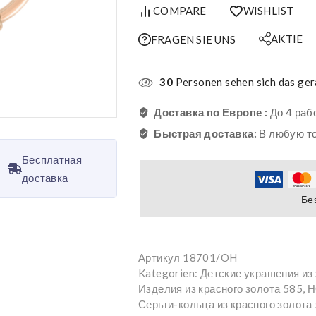
COMPARE
WISHLIST
AKTIE
FRAGEN SIE UNS
30
Personen sehen sich das ger
Доставка по Европе :
До 4 раб
Быстрая доставка:
В любую т
Бесплатная
доставка
Бе
Артикул
18701/OH
Kategorien:
Детские украшения из
Изделия из красного золота 585
,
Н
Серьги-кольца из красного золота