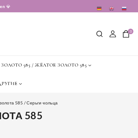
sen
💎
DE
EN
RU
0
 ЗОЛОТО 585 / ЖЁЛТОЕ ЗОЛОТО 585
ДРУГИЕ
 золота 585
/
Серьги-кольца
ОТА 585