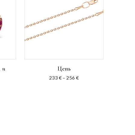
 и
Цепь
233
€
–
256
€