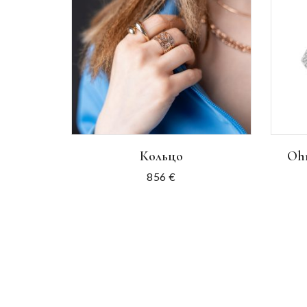
Кольцо
Ohr
856
€