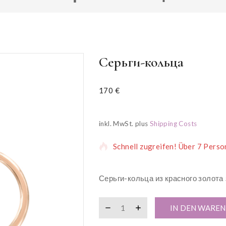
Серьги-кольца
170
€
4 Produkte wurden in den letzte
inkl. MwSt.
plus
Shipping Costs
Schnell zugreifen! Über 7 Perso
Серьги-кольца из красного золота
IN DEN WARE