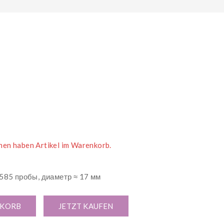
n 4 Stunden verkauft
nen haben Artikel im Warenkorb.
 585 пробы, диаметр ≈ 17 мм
NKORB
JETZT KAUFEN