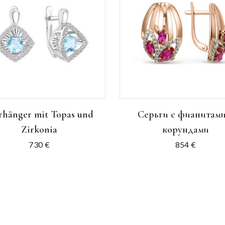
hänger mit Topas und
Серьги с фианитами
Zirkonia
корундами
730
€
854
€