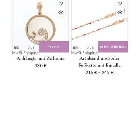
IN DEN
AUSFÜHRUNG
inkl.
plus
inkl.
plus
MwSt.
Shipping
MwSt.
Shipping
WARENKORB
WÄHLEN
Anhänger mit Zirkonia
Armband und/oder
Costs
Costs
Fußkette mit Emaille
330
€
215
€
–
249
€