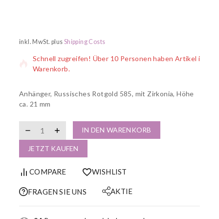
10 Produkte wurden in den letzten 13 Stunden verkauft
inkl. MwSt.
plus
Shipping Costs
Schnell zugreifen! Über 10 Personen haben Artikel im
Warenkorb.
Anhänger, Russisches Rotgold 585, mit Zirkonia, Höhe
ca. 21 mm
IN DEN WARENKORB
JETZT KAUFEN
COMPARE
WISHLIST
AKTIE
FRAGEN SIE UNS