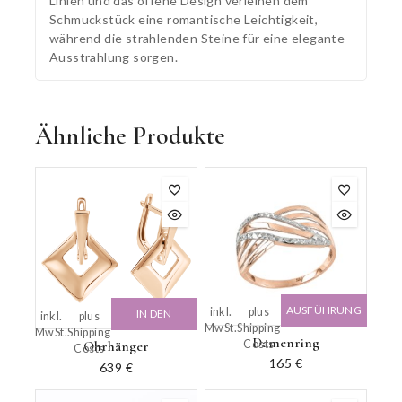
Linien und das offene Design verleihen dem
Schmuckstück eine romantische Leichtigkeit,
während die strahlenden Steine für eine elegante
Ausstrahlung sorgen.
Ähnliche Produkte
AUSFÜHRUNG
inkl.
plus
IN DEN
inkl.
plus
MwSt.
Shipping
WÄHLEN
MwSt.
Shipping
WARENKORB
Damenring
Costs
Ohrhänger
Costs
165
€
639
€