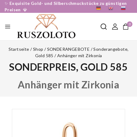
✨
Exquisite Gold- und Silberschmuckstücke zu günstigen
DE
EN
RU
Preisen
💎
0
Startseite
/
Shop
/
SONDERANGEBOTE
/
Sonderangebote,
Gold 585
/
Anhänger mit Zirkonia
SONDERPREIS, GOLD 585
Anhänger mit Zirkonia