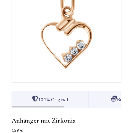
101% Original
Bester 
Anhänger mit Zirkonia
159
€