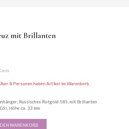
z mit Brillanten
 in den letzten 20 Stunden verkauft
Costs
 Über 8 Personen haben Artikel im Warenkorb.
hänger, Russisches Rotgold 585, mit Brillanten
. GSI, Höhe ca. 33 mm
 DEN WARENKORB