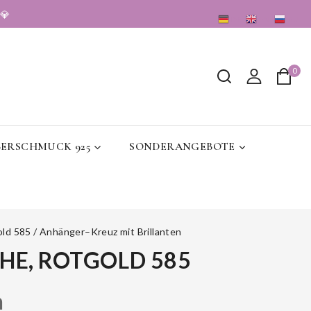
💎
DE
EN
RU
0
BERSCHMUCK 925
SONDERANGEBOTE
old 585
/
Anhänger–Kreuz mit Brillanten
HE, ROTGOLD 585
n