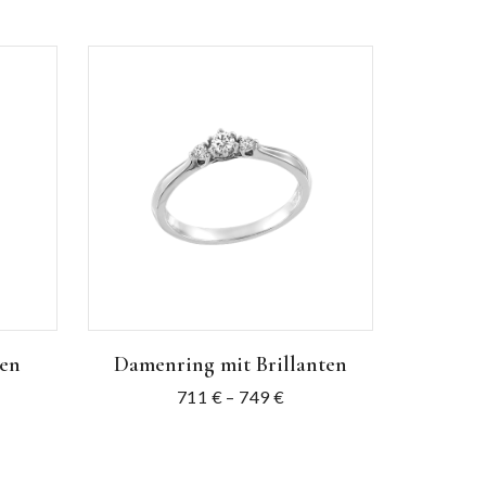
ten
Damenring mit Brillanten
711
€
–
749
€