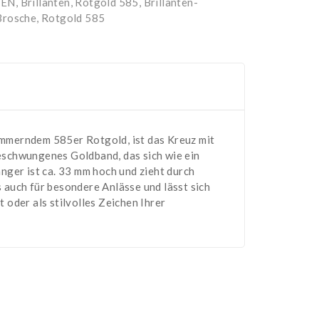
TEN
,
Brillanten, Rotgold 585
,
Brillanten-
Brosche, Rotgold 585
immerndem 585er Rotgold, ist das Kreuz mit
 geschwungenes Goldband, das sich wie ein
nger ist ca. 33 mm hoch und zieht durch
s auch für besondere Anlässe und lässt sich
oder als stilvolles Zeichen Ihrer