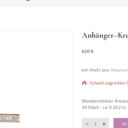
Anhänger–Kreu
620
€
20 Produkte wurden
inkl. MwSt.
plus
Shipping 
Schnell zugreifen!
Wunderschöner Kreuzan
34 Stück - ca. 0,162 ct
IN