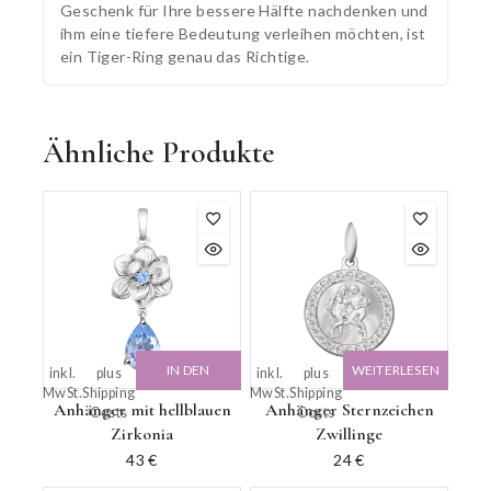
Geschenk für Ihre bessere Hälfte nachdenken und
ihm eine tiefere Bedeutung verleihen möchten, ist
ein Tiger-Ring genau das Richtige.
Ähnliche Produkte
IN DEN
WEITERLESEN
inkl.
plus
inkl.
plus
MwSt.
Shipping
MwSt.
Shipping
WARENKORB
Anhänger mit hellblauen
Anhänger Sternzeichen
Costs
Costs
Zirkonia
Zwillinge
43
€
24
€