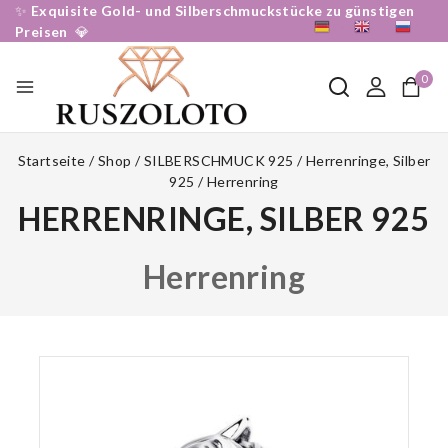
✨
Exquisite Gold- und Silberschmuckstücke zu günstigen
DE
EN
RU
Preisen
💎
0
Startseite
/
Shop
/
SILBERSCHMUCK 925
/
Herrenringe, Silber
925
/
Herrenring
HERRENRINGE, SILBER 925
Herrenring