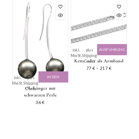
AUSFÜHRUNG
inkl.
plus
MwSt.
Shipping
WÄHLEN
Kette oder als Armband
Costs
77
€
–
217
€
IN DEN
inkl.
plus
MwSt.
Shipping
WARENKORB
Ohrhänger mit
Costs
schwarzen Perle
36
€