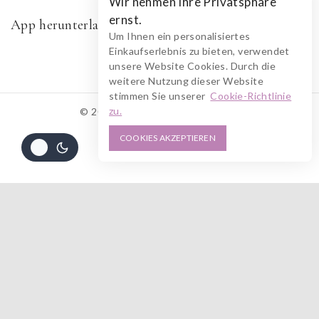
Wir nehmen Ihre Privatsphäre
ernst.
App herunterladen
Um Ihnen ein personalisiertes
Einkaufserlebnis zu bieten, verwendet
unsere Website Cookies. Durch die
weitere Nutzung dieser Website
stimmen Sie unserer
Cookie-Richtlinie
zu.
© 2026 RUSZOLOTO Akzenz
COOKIES AKZEPTIEREN
Alle Preise inkl. der gesetzlichen MwSt.
Die durchgestrichenen Preise entsprechen dem bisherigen Preis in diesem
Online-Shop.