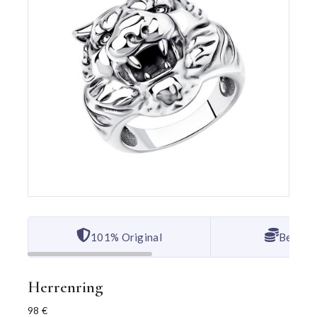
101% Original
Bester 
Herrenring
98
€