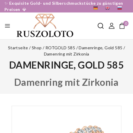
✨
Exquisite Gold- und Silberschmuckstücke zu günstigen
DE
EN
RU
Preisen
💎
0
Startseite
/
Shop
/
ROTGOLD 585
/
Damenringe, Gold 585
/
Damenring mit Zirkonia
DAMENRINGE, GOLD 585
Damenring mit Zirkonia