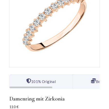
101% Original
Bester 
Damenring mit Zirkonia
110
€