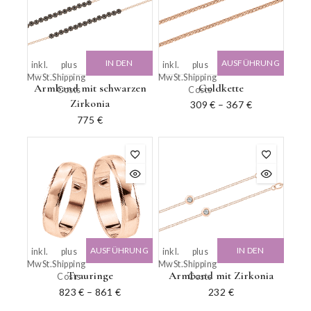
IN DEN
AUSFÜHRUNG
inkl.
plus
inkl.
plus
MwSt.
Shipping
MwSt.
Shipping
WARENKORB
WÄHLEN
Armband mit schwarzen
Goldkette
Costs
Costs
Zirkonia
309
€
–
367
€
775
€
AUSFÜHRUNG
IN DEN
inkl.
plus
inkl.
plus
MwSt.
Shipping
MwSt.
Shipping
WÄHLEN
WARENKORB
Trauringe
Armband mit Zirkonia
Costs
Costs
823
€
–
861
€
232
€