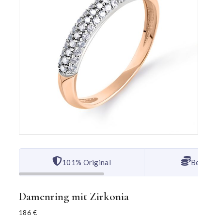
101% Original
Bester 
Damenring mit Zirkonia
186
€