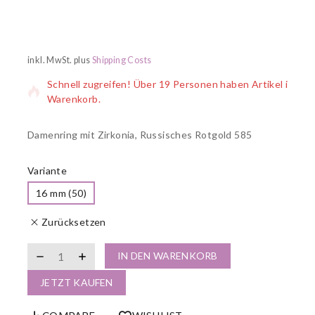
14 Produkte wurden in den letzten 17 Stunden verkauft
inkl. MwSt.
plus
Shipping Costs
Schnell zugreifen! Über 19 Personen haben Artikel im
Warenkorb.
Damenring mit Zirkonia, Russisches Rotgold 585
Variante
16 mm (50)
Zurücksetzen
IN DEN WARENKORB
JETZT KAUFEN