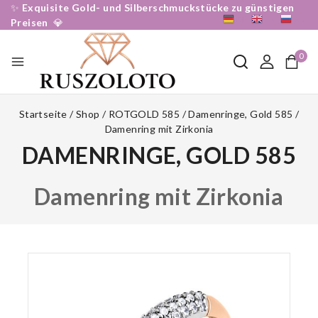
✨
Exquisite Gold- und Silberschmuckstücke zu günstigen
DE
EN
RU
Preisen
💎
0
Startseite
/
Shop
/
ROTGOLD 585
/
Damenringe, Gold 585
/
Damenring mit Zirkonia
DAMENRINGE, GOLD 585
Damenring mit Zirkonia