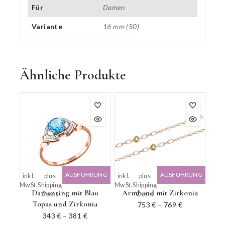
Für
Damen
Variante
16 mm (50)
Ähnliche Produkte
AUSFÜHRUNG
AUSFÜHRUNG
inkl.
plus
inkl.
plus
MwSt.
Shipping
MwSt.
Shipping
WÄHLEN
WÄHLEN
Damenring mit Blau
Armband mit Zirkonia
Costs
Costs
Topas und Zirkonia
753
€
–
769
€
343
€
–
381
€