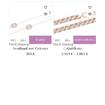
IN DEN
AUSFÜHRUNG
inkl.
plus
inkl.
plus
MwSt.
Shipping
MwSt.
Shipping
WARENKORB
WÄHLEN
Armband mit Zirkonia
Goldkette
Costs
Costs
340
€
1.559
€
–
1.881
€