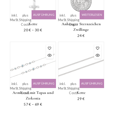
AUSFÜHRUNG
WEITERLESEN
inkl.
plus
inkl.
plus
MwSt.
Shipping
MwSt.
Shipping
WÄHLEN
Kette
Anhänger Sternzeichen
Costs
Costs
Zwillinge
20
€
–
30
€
24
€
AUSFÜHRUNG
AUSFÜHRUNG
inkl.
plus
inkl.
plus
MwSt.
Shipping
MwSt.
Shipping
WÄHLEN
WÄHLEN
Armband mit Topas und
Kette
Costs
Costs
Zirkonia
29
€
57
€
–
69
€