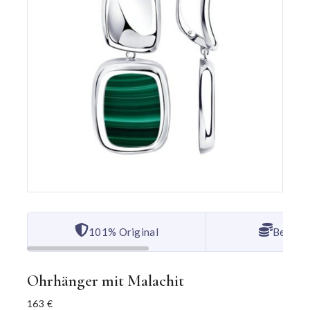
101% Original
Bester 
Ohrhänger mit Malachit
163
€