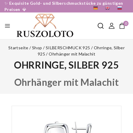
✨
Exquisite Gold- und Silberschmuckstücke zu günstigen
DE
EN
RU
Preisen
💎
0
Startseite
/
Shop
/
SILBERSCHMUCK 925
/
Ohrringe, Silber
925
/
Ohrhänger mit Malachit
OHRRINGE, SILBER 925
Ohrhänger mit Malachit