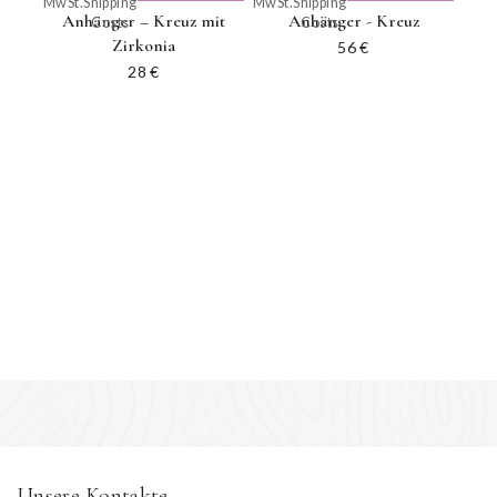
MwSt.
Shipping
MwSt.
Shipping
WARENKORB
WARENKORB
Anhänger – Kreuz mit
Anhänger - Kreuz
Costs
Costs
Zirkonia
56
€
28
€
Unsere Kontakte