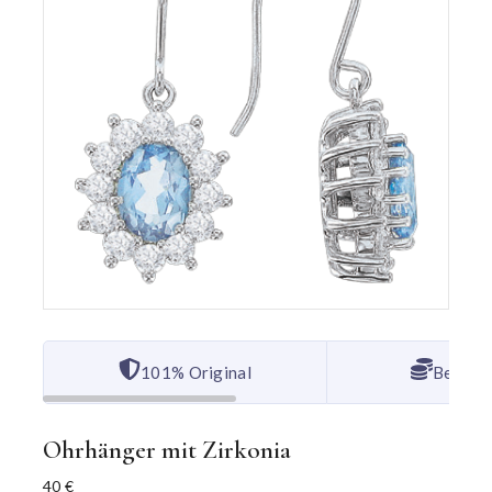
101% Original
Bester 
Ohrhänger mit Zirkonia
40
€