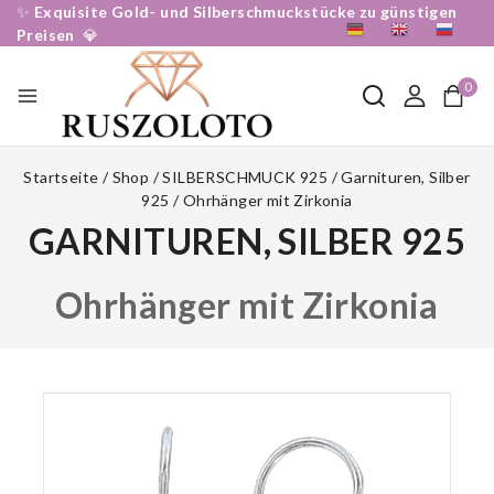
✨
Exquisite Gold- und Silberschmuckstücke zu günstigen
DE
EN
RU
Preisen
💎
0
Startseite
/
Shop
/
SILBERSCHMUCK 925
/
Garnituren, Silber
925
/
Ohrhänger mit Zirkonia
GARNITUREN, SILBER 925
Ohrhänger mit Zirkonia