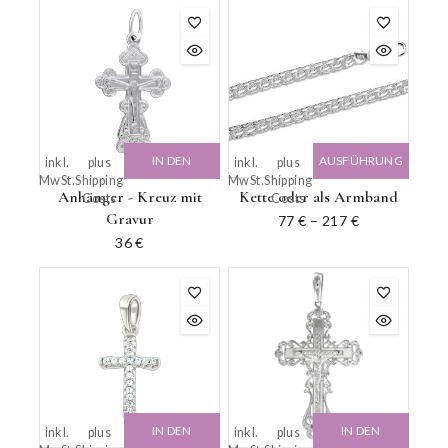
IN DEN
AUSFÜHRUNG
inkl.
plus
inkl.
plus
MwSt.
Shipping
MwSt.
Shipping
WARENKORB
WÄHLEN
Anhänger - Kreuz mit
Kette oder als Armband
Costs
Costs
Gravur
77
€
–
217
€
36
€
IN DEN
IN DEN
inkl.
plus
inkl.
plus