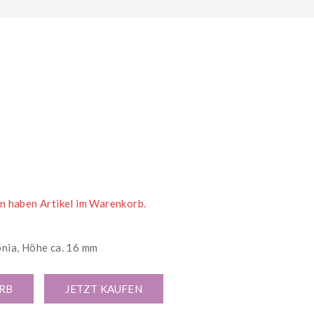
2 Stunden verkauft
n haben Artikel im Warenkorb.
onia, Höhe ca. 16 mm
RB
JETZT KAUFEN