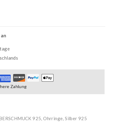
 an
ktage
schlands
chere Zahlung
LBERSCHMUCK 925
,
Ohrringe, Silber 925