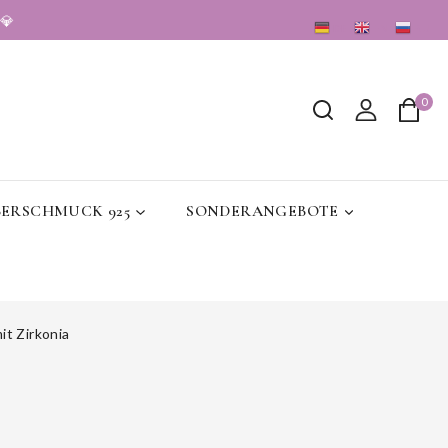
💎
DE
EN
RU
0
BERSCHMUCK 925
SONDERANGEBOTE
t Zirkonia