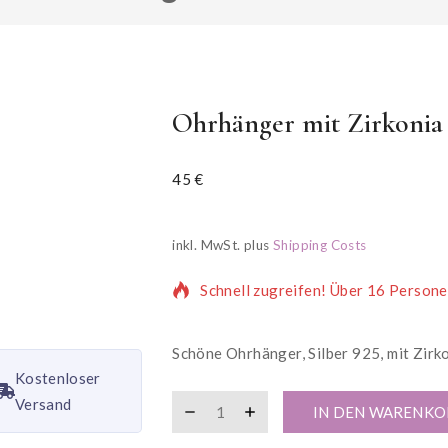
Ohrhänger mit Zirkonia
45
€
5 Produkte wurden in den letzten 1
inkl. MwSt.
plus
Shipping Costs
Schnell zugreifen! Über 16 Persone
Schöne Ohrhänger, Silber 925, mit Zirk
Kostenloser
Versand
IN DEN WARENKO