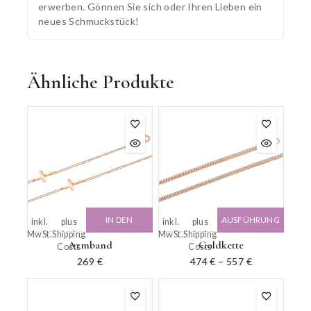
erwerben. Gönnen Sie sich oder Ihren Lieben ein
neues Schmuckstück!
Ähnliche Produkte
IN DEN
AUSFÜHRUNG
inkl.
plus
inkl.
plus
MwSt.
Shipping
MwSt.
Shipping
WARENKORB
WÄHLEN
Armband
Goldkette
Costs
Costs
269
€
474
€
–
557
€