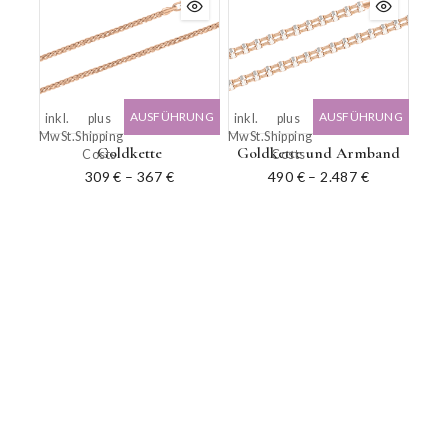
AUSFÜHRUNG
AUSFÜHRUNG
inkl.
plus
inkl.
plus
MwSt.
Shipping
MwSt.
Shipping
WÄHLEN
WÄHLEN
Goldkette
Goldkette und Armband
Costs
Costs
309
€
–
367
€
490
€
–
2.487
€