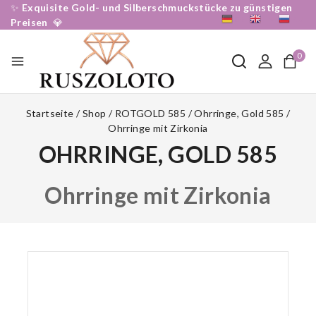
✨
Exquisite Gold- und Silberschmuckstücke zu günstigen
DE
EN
RU
Preisen
💎
0
Startseite
/
Shop
/
ROTGOLD 585
/
Ohrringe, Gold 585
/
Ohrringe mit Zirkonia
OHRRINGE, GOLD 585
Ohrringe mit Zirkonia