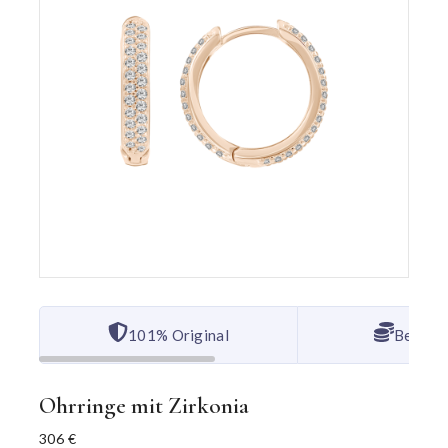
101% Original
Bester 
Ohrringe mit Zirkonia
306
€