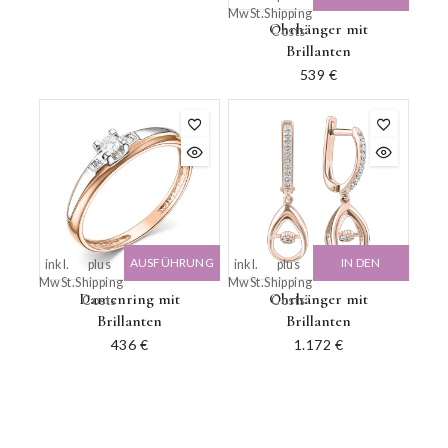
MwSt.
Shipping
WARENKORB
Ohrhänger mit
Costs
Brillanten
539
€
AUSFÜHRUNG
IN DEN
inkl.
plus
inkl.
plus
MwSt.
Shipping
MwSt.
Shipping
WÄHLEN
WARENKORB
Damenring mit
Ohrhänger mit
Costs
Costs
Brillanten
Brillanten
436
€
1.172
€