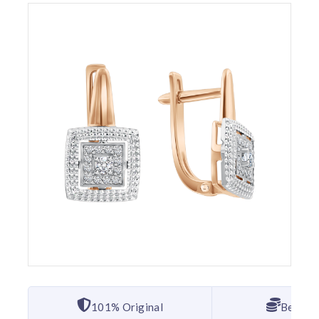
101% Original
Bester 