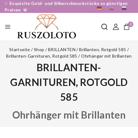
✨
Exquisite Gold- und Silberschmuckstücke zu günstigen
DE
EN
RU
Preisen
💎
0
Startseite
/
Shop
/
BRILLANTEN
/
Brillanten, Rotgold 585
/
Brillanten-Garnituren, Rotgold 585
/
Ohrhänger mit Brillanten
BRILLANTEN-
GARNITUREN, ROTGOLD
585
Ohrhänger mit Brillanten