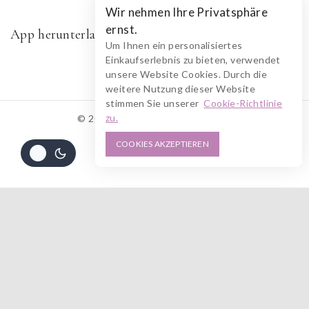
Wir nehmen Ihre Privatsphäre
ernst.
App herunterladen
Um Ihnen ein personalisiertes
Einkaufserlebnis zu bieten, verwendet
unsere Website Cookies. Durch die
weitere Nutzung dieser Website
stimmen Sie unserer
Cookie-Richtlinie
zu.
© 2026 RUSZOLOTO Akzenz
COOKIES AKZEPTIEREN
Alle Preise inkl. der gesetzlichen MwSt.
Die durchgestrichenen Preise entsprechen dem bisherigen Preis in diesem
Online-Shop.