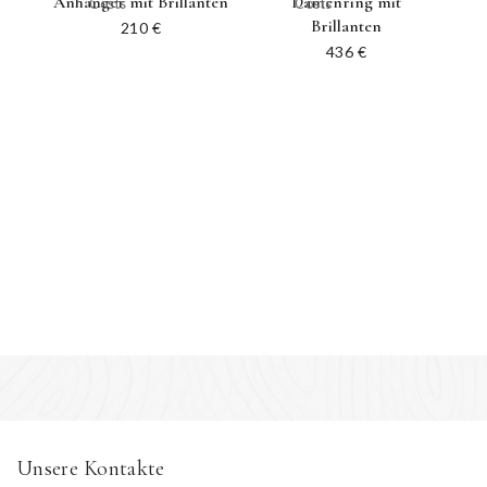
Anhänger mit Brillanten
Damenring mit
Costs
Costs
Brillanten
210
€
436
€
Unsere Kontakte