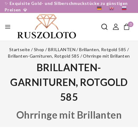
✨
Exquisite Gold- und Silberschmuckstücke zu günstigen
DE
EN
RU
Preisen
💎
0
Startseite
/
Shop
/
BRILLANTEN
/
Brillanten, Rotgold 585
/
Brillanten-Garnituren, Rotgold 585
/
Ohrringe mit Brillanten
BRILLANTEN-
GARNITUREN, ROTGOLD
585
Ohrringe mit Brillanten