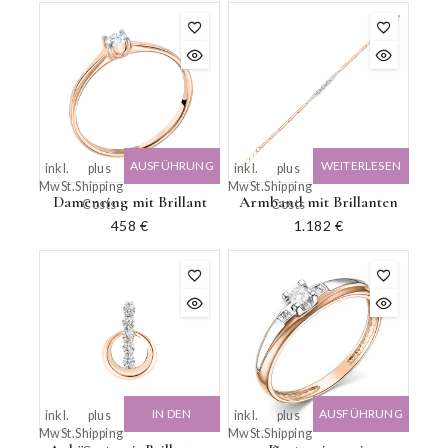
AUSFÜHRUNG
WEITERLESEN
inkl.
plus
inkl.
plus
MwSt.
Shipping
MwSt.
Shipping
WÄHLEN
Damenring mit Brillant
Armband mit Brillanten
Costs
Costs
458
€
1.182
€
IN DEN
AUSFÜHRUNG
inkl.
plus
inkl.
plus
MwSt.
Shipping
MwSt.
Shipping
WARENKORB
WÄHLEN