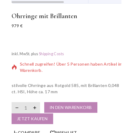
Ohrringe mit Brillanten
979
€
7 Produkte wurden in den letzten 17 Stunden verkauft
inkl. MwSt.
plus
Shipping Costs
Schnell zugreifen! Über 5 Personen haben Artikel im
Warenkorb.
stilvolle Ohrringe aus Rotgold 585, mit Brillanten 0,048
ct. HSI, Höhe ca. 17 mm
IN DEN WARENKORB
JETZT KAUFEN
COMPARE
WISHLIST