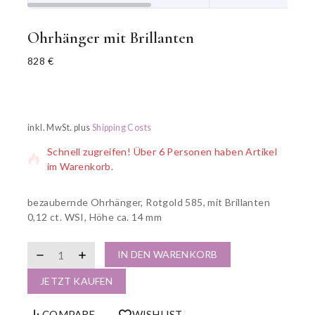
Ohrhänger mit Brillanten
828
€
6 Produkte wurden in der letzten 1 Stunde verkauft
inkl. MwSt.
plus
Shipping Costs
Schnell zugreifen! Über 6 Personen haben Artikel
im Warenkorb.
bezaubernde Ohrhänger, Rotgold 585, mit Brillanten
0,12 ct. WSI, Höhe ca. 14 mm
IN DEN WARENKORB
JETZT KAUFEN
COMPARE
WISHLIST