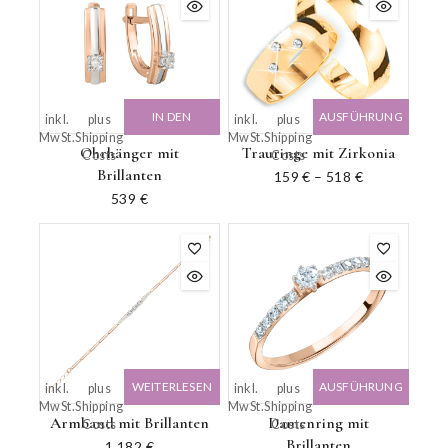
IN DEN
AUSFÜHRUNG
inkl.
plus
inkl.
plus
MwSt.
Shipping
MwSt.
Shipping
WARENKORB
WÄHLEN
Ohrhänger mit
Trauringe mit Zirkonia
Costs
Costs
Brillanten
159
€
–
518
€
539
€
WEITERLESEN
AUSFÜHRUNG
inkl.
plus
inkl.
plus
MwSt.
Shipping
MwSt.
Shipping
WÄHLEN
Armband mit Brillanten
Damenring mit
Costs
Costs
Brillanten
1.182
€