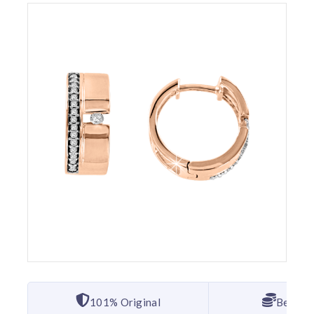
101% Original
Bester 