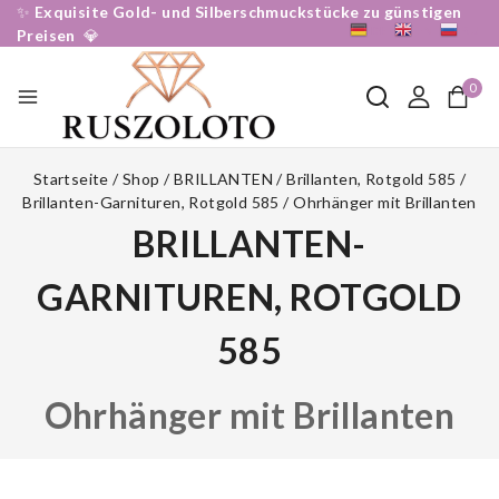
✨
Exquisite Gold- und Silberschmuckstücke zu günstigen
DE
EN
RU
Preisen
💎
0
Startseite
/
Shop
/
BRILLANTEN
/
Brillanten, Rotgold 585
/
Brillanten-Garnituren, Rotgold 585
/
Ohrhänger mit Brillanten
BRILLANTEN-
GARNITUREN, ROTGOLD
585
Ohrhänger mit Brillanten