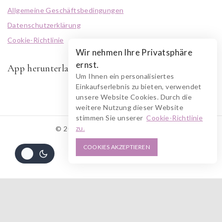
Allgemeine Geschäftsbedingungen
Datenschutzerklärung
Cookie-Richtlinie
Wir nehmen Ihre Privatsphäre
ernst.
App herunterladen
Um Ihnen ein personalisiertes
Einkaufserlebnis zu bieten, verwendet
unsere Website Cookies. Durch die
weitere Nutzung dieser Website
stimmen Sie unserer
Cookie-Richtlinie
zu.
© 2026 RUSZOLOTO Akzenz
COOKIES AKZEPTIEREN
Alle Preise inkl. der gesetzlichen MwSt.
814
€
IN DEN WARENKORB
JETZT KAUFEN
Die durchgestrichenen Preise entsprechen dem bisherigen Preis in diesem
Online-Shop.