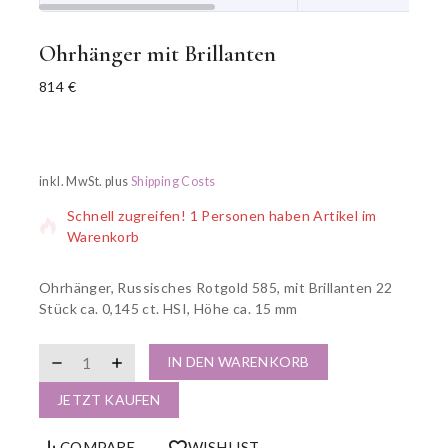
Ohrhänger mit Brillanten
814
€
13 Produkte wurden in den letzten 6 Stunden verkauft
inkl. MwSt.
plus
Shipping Costs
Schnell zugreifen! 1 Personen haben Artikel im
Warenkorb
Ohrhänger, Russisches Rotgold 585, mit Brillanten 22
Stück ca. 0,145 ct. HSI, Höhe ca. 15 mm
IN DEN WARENKORB
JETZT KAUFEN
COMPARE
WISHLIST