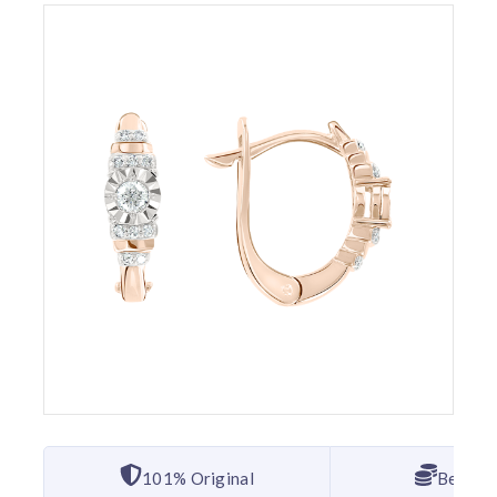
101% Original
Bester 