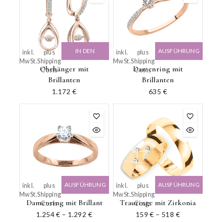
IN DEN
AUSFÜHRUNG
inkl.
plus
inkl.
plus
MwSt.
Shipping
MwSt.
Shipping
WARENKORB
WÄHLEN
Ohrhänger mit
Damenring mit
Costs
Costs
Brillanten
Brillanten
1.172
€
635
€
AUSFÜHRUNG
AUSFÜHRUNG
inkl.
plus
inkl.
plus
MwSt.
Shipping
MwSt.
Shipping
WÄHLEN
WÄHLEN
Damenring mit Brillant
Trauringe mit Zirkonia
Costs
Costs
1.254
€
–
1.292
€
159
€
–
518
€