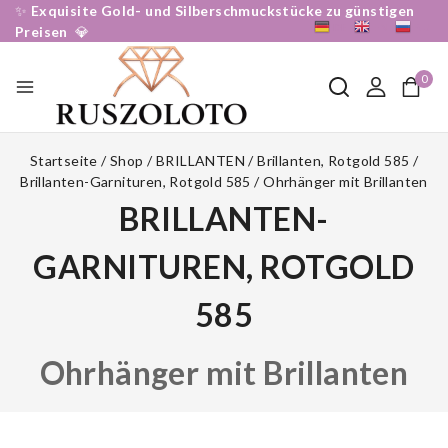
✨
Exquisite Gold- und Silberschmuckstücke zu günstigen
DE
EN
RU
Preisen
💎
0
Startseite
/
Shop
/
BRILLANTEN
/
Brillanten, Rotgold 585
/
Brillanten-Garnituren, Rotgold 585
/
Ohrhänger mit Brillanten
BRILLANTEN-
GARNITUREN, ROTGOLD
585
Ohrhänger mit Brillanten