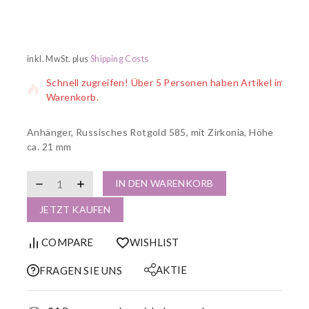
12 Produkte wurden in den letzten 7 Stunden verkauft
inkl. MwSt.
plus
Shipping Costs
Schnell zugreifen! Über 5 Personen haben Artikel im
Warenkorb.
Anhänger, Russisches Rotgold 585, mit Zirkonia, Höhe
ca. 21 mm
IN DEN WARENKORB
JETZT KAUFEN
COMPARE
WISHLIST
AKTIE
FRAGEN SIE UNS