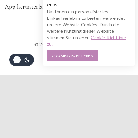
ernst.
App herunterladen
Um Ihnen ein personalisiertes
Einkaufserlebnis zu bieten, verwendet
unsere Website Cookies. Durch die
weitere Nutzung dieser Website
stimmen Sie unserer
Cookie-Richtlinie
zu.
© 2026 RUSZOLOTO Akzenz
COOKIES AKZEPTIEREN
Alle Preise inkl. der gesetzlichen MwSt.
160
€
IN DEN WARENKORB
JETZT KAUFEN
Die durchgestrichenen Preise entsprechen dem bisherigen Preis in diesem
Online-Shop.