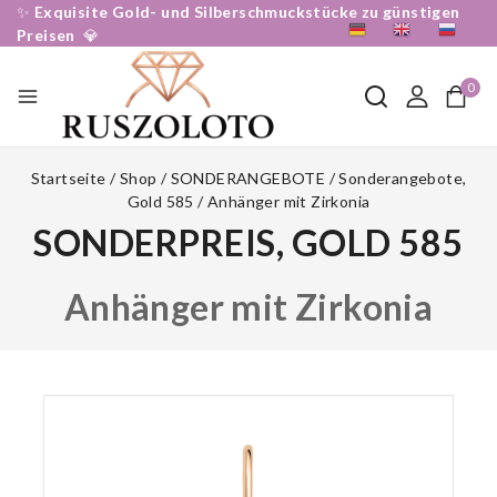
✨
Exquisite Gold- und Silberschmuckstücke zu günstigen
DE
EN
RU
Preisen
💎
0
Startseite
/
Shop
/
SONDERANGEBOTE
/
Sonderangebote,
Gold 585
/
Anhänger mit Zirkonia
SONDERPREIS, GOLD 585
Anhänger mit Zirkonia