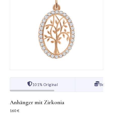
101% Original
Bester 
Anhänger mit Zirkonia
160
€