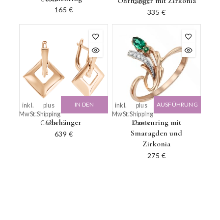
Ohrhänger mit Zirkonia
Costs
165
€
335
€
IN DEN
AUSFÜHRUNG
inkl.
plus
inkl.
plus
MwSt.
Shipping
MwSt.
Shipping
WARENKORB
WÄHLEN
Ohrhänger
Damenring mit
Costs
Costs
Smaragden und
639
€
Zirkonia
275
€