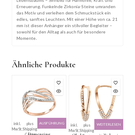
Lebensbaums – Sinnbild für Harmonie, Kraft und
Erneuerung. Funkelnde Zirkonia-Steine umranden
das Motiv und verleihen dem Schmuckstück ein
edles, sanftes Leuchten. Mit einer Höhe von ca. 21
mm ist dieser Anhänger ein stilvoller Begleiter –
sowohl für den Alltag als auch für besondere
Momente.
Ähnliche Produkte
AUSFÜHRUNG
inkl.
plus
WEITERLESEN
inkl.
plus
MwSt.
Shipping
WÄHLEN
MwSt.
Shipping
Damenring
Costs