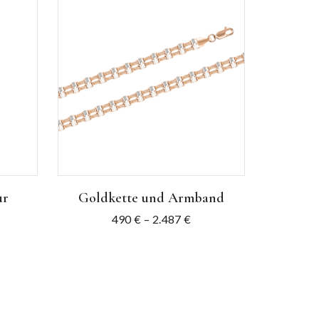
ur
Goldkette und Armband
490
€
–
2.487
€