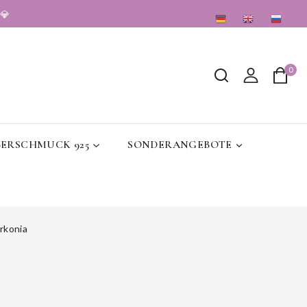
💎
DE
EN
RU
0
BERSCHMUCK 925
SONDERANGEBOTE
rkonia