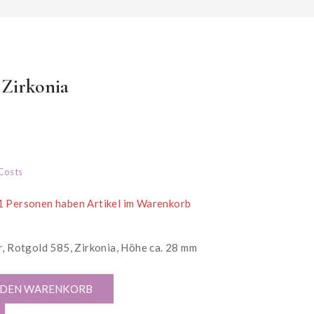
Zirkonia
in den letzten 7 Stunden verkauft
Costs
 1 Personen haben Artikel im Warenkorb
, Rotgold 585, Zirkonia, Höhe ca. 28 mm
 DEN WARENKORB