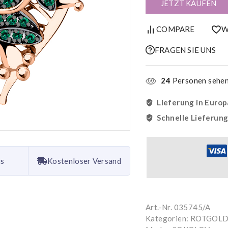
JETZT KAUFEN
COMPARE
W
FRAGEN SIE UNS
24
Personen sehen 
Lieferung in Europ
Schnelle Lieferun
is
Kostenloser Versand
Art.-Nr.
035745/A
Kategorien:
ROTGOLD