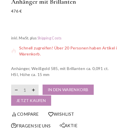
Anhänger mit Brillanten
476
€
3 Produkte wurden in den letzten 3 Stunden verkauft
inkl. MwSt.
plus
Shipping Costs
Schnell zugreifen! Über 20 Personen haben Artikel im
Warenkorb.
Anhänger, Weißgold 585, mit Brillanten ca. 0,091 ct.
HSI, Höhe ca. 15 mm
IN DEN WARENKORB
JETZT KAUFEN
COMPARE
WISHLIST
AKTIE
FRAGEN SIE UNS