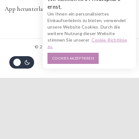
ernst.
App herunterladen
Um Ihnen ein personalisiertes
Einkaufserlebnis zu bieten, verwendet
unsere Website Cookies. Durch die
weitere Nutzung dieser Website
stimmen Sie unserer
Cookie-Richtlinie
zu.
© 2026 RUSZOLOTO Akzenz
COOKIES AKZEPTIEREN
Alle Preise inkl. der gesetzlichen MwSt.
476
€
IN DEN WARENKORB
JETZT KAUFEN
Die durchgestrichenen Preise entsprechen dem bisherigen Preis in diesem
Online-Shop.