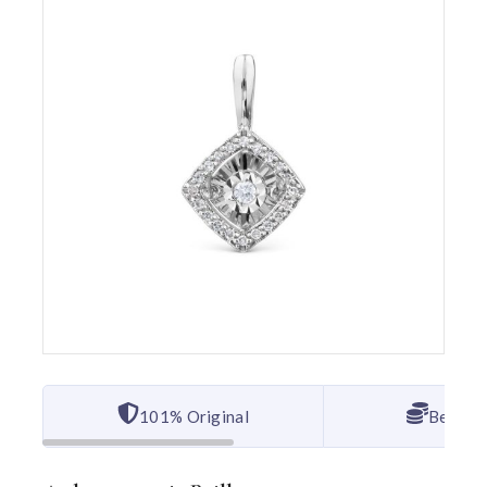
101% Original
Bester 