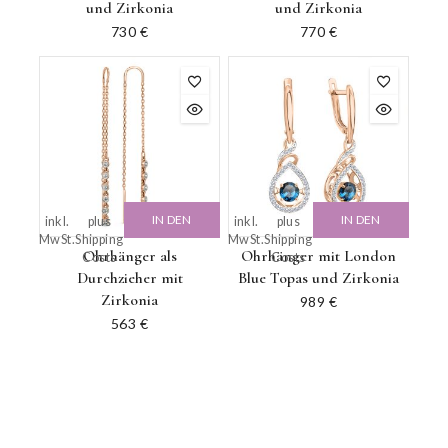
und Zirkonia
und Zirkonia
730
€
770
€
IN DEN
IN DEN
inkl.
plus
inkl.
plus
MwSt.
Shipping
MwSt.
Shipping
WARENKORB
WARENKORB
Ohrhänger als
Ohrhänger mit London
Costs
Costs
Durchzieher mit
Blue Topas und Zirkonia
Zirkonia
989
€
563
€