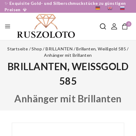
✨
Exquisite Gold- und Silberschmuckstücke zu günstigen
DE
EN
RU
Preisen
💎
0
Startseite
/
Shop
/
BRILLANTEN
/
Brillanten, Weißgold 585
/
Anhänger mit Brillanten
BRILLANTEN, WEISSGOLD 5
85
Anhänger mit Brillanten