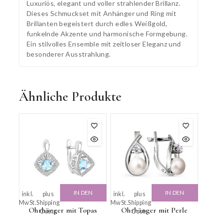
Luxuriös, elegant und voller strahlender Brillanz.
Dieses Schmuckset mit Anhänger und Ring mit
Brillanten begeistert durch edles Weißgold,
funkelnde Akzente und harmonische Formgebung.
Ein stilvolles Ensemble mit zeitloser Eleganz und
besonderer Ausstrahlung.
Ähnliche Produkte
IN DEN
IN DEN
inkl.
plus
inkl.
plus
MwSt.
Shipping
MwSt.
Shipping
WARENKORB
WARENKORB
Ohrhänger mit Topas
Ohrhänger mit Perle
Costs
Costs