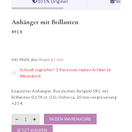
101% Original
Bester 
Anhänger mit Brillanten
491
€
16 Produkte wurden in den letzten 5 Stunden verkauft
inkl. MwSt.
plus
Shipping Costs
Schnell zugreifen! 1 Personen haben Artikel im
Warenkorb
Exquisiter Anhänger, Russisches Rotgold 585, mit
Brillanten 0,174 ct. GSI, Höhe ca. 20 mm vergröserung
+25 €
IN DEN WARENKORB
JETZT KAUFEN