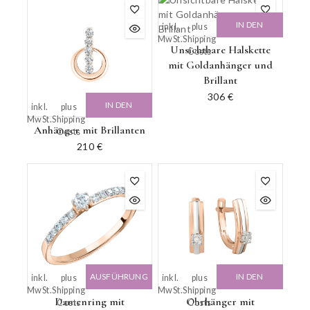
IN DEN
inkl.
plus
MwSt.
Shipping
WARENKORB
Unsichtbare Halskette
Costs
mit Goldanhänger und
Brillant
306
€
IN DEN
inkl.
plus
MwSt.
Shipping
WARENKORB
Anhänger mit Brillanten
Costs
210
€
AUSFÜHRUNG
IN DEN
inkl.
plus
inkl.
plus
MwSt.
Shipping
MwSt.
Shipping
WÄHLEN
WARENKORB
Damenring mit
Ohrhänger mit
Costs
Costs