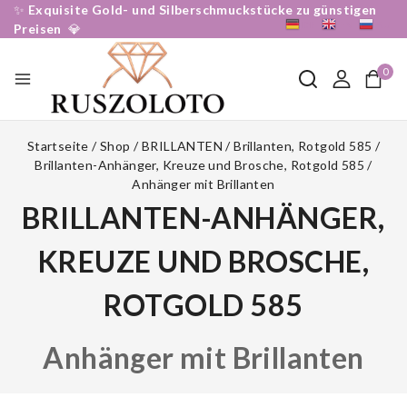
✨
Exquisite Gold- und Silberschmuckstücke zu günstigen
DE
EN
RU
Preisen
💎
0
Startseite
/
Shop
/
BRILLANTEN
/
Brillanten, Rotgold 585
/
Brillanten-Anhänger, Kreuze und Brosche, Rotgold 585
/
Anhänger mit Brillanten
BRILLANTEN-ANHÄNGER,
KREUZE UND BROSCHE,
ROTGOLD 585
Anhänger mit Brillanten