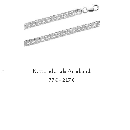
it
Kette oder als Armband
77
€
–
217
€