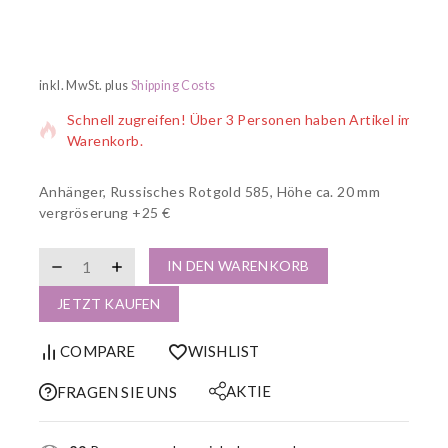
7 Produkte wurden in den letzten 6 Stunden verkauft
inkl. MwSt.
plus
Shipping Costs
Schnell zugreifen! Über 3 Personen haben Artikel im
Warenkorb.
Anhänger, Russisches Rotgold 585, Höhe ca. 20 mm
vergröserung +25 €
IN DEN WARENKORB
JETZT KAUFEN
COMPARE
WISHLIST
AKTIE
FRAGEN SIE UNS