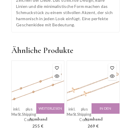
Zeichen der Liebe. Das schlichte Design, klare
Linien und die minimalistische Form machen das
Schmuckstück zu einem stilvollen Akzent, der sich
harmonisch in jeden Look einfügt. Eine perfekte
Geschenkidee mit Bedeutung.
Ähnliche Produkte
WEITERLESEN
IN DEN
inkl.
plus
inkl.
plus
MwSt.
Shipping
MwSt.
Shipping
WARENKORB
Armband
Armband
Costs
Costs
255
€
269
€