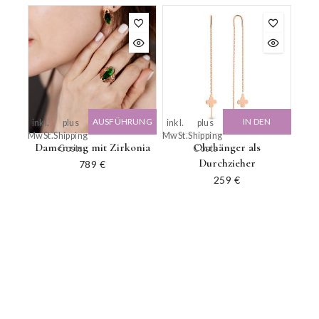
AUSFÜHRUNG
IN DEN
inkl.
plus
inkl.
plus
MwSt.
Shipping
MwSt.
Shipping
WÄHLEN
WARENKORB
Damenring mit Zirkonia
Ohrhänger als
Costs
Costs
Durchzieher
789
€
259
€