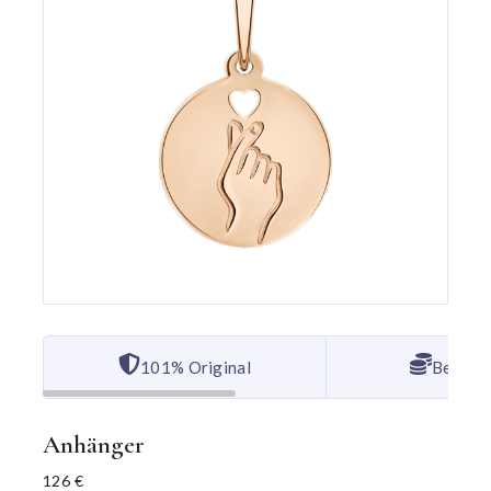
101% Original
Bester 
Anhänger
126
€