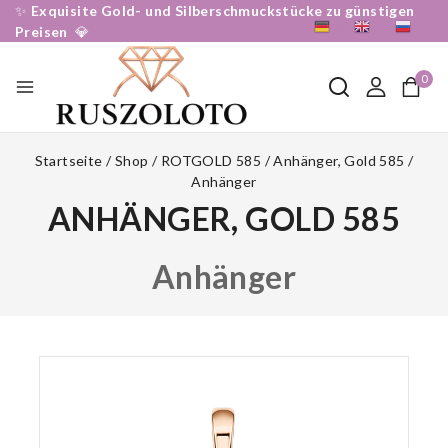
✨
Exquisite Gold- und Silberschmuckstücke zu günstigen
DE
EN
RU
Preisen
💎
0
Startseite
/
Shop
/
ROTGOLD 585
/
Anhänger, Gold 585
/
Anhänger
ANHÄNGER, GOLD 585
Anhänger