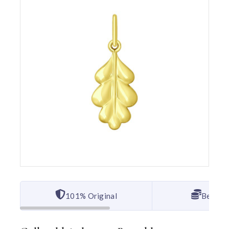
101% Original
Bester 