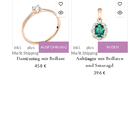
AUSFÜHRUNG
IN DEN
inkl.
plus
inkl.
plus
MwSt.
Shipping
MwSt.
Shipping
WÄHLEN
WARENKORB
Damenring mit Brillant
Anhänger mit Brillaten
Costs
Costs
und Smaragd
458
€
396
€