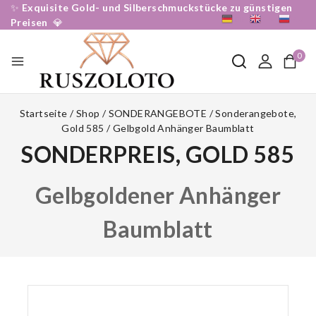
✨
Exquisite Gold- und Silberschmuckstücke zu günstigen
DE
EN
RU
Preisen
💎
0
Startseite
/
Shop
/
SONDERANGEBOTE
/
Sonderangebote,
Gold 585
/
Gelbgold Anhänger Baumblatt
SONDERPREIS, GOLD 585
Gelbgoldener Anhänger
Baumblatt