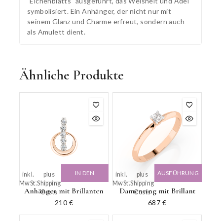
"Eichenblatts" ausgeführt, das Weisheit und Adel
symbolisiert. Ein Anhänger, der nicht nur mit
seinem Glanz und Charme erfreut, sondern auch
als Amulett dient.
Ähnliche Produkte
IN DEN
AUSFÜHRUNG
inkl.
plus
inkl.
plus
MwSt.
Shipping
MwSt.
Shipping
WARENKORB
WÄHLEN
Anhänger mit Brillanten
Damenring mit Brillant
Costs
Costs
210
€
687
€