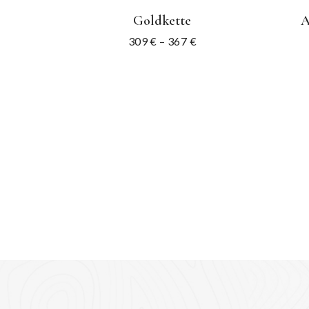
Goldkette
A
309
€
–
367
€