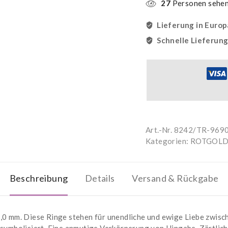
27
Personen sehen 
Lieferung in Europ
Schnelle Lieferun
Art.-Nr.
8242/TR-969
Kategorien:
ROTGOLD
Beschreibung
Details
Versand & Rückgabe
5,0 mm. Diese Ringe stehen für unendliche und ewige Liebe zwis
 symbolisiert. Eine anmutige Verkörperung von Hingabe, Zärtlichk