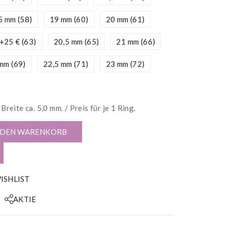
5 mm (58)
19 mm (60)
20 mm (61)
+25 € (63)
20,5 mm (65)
21 mm (66)
mm (69)
22,5 mm (71)
23 mm (72)
reite ca. 5,0 mm. / Preis für je 1 Ring.
 DEN WARENKORB
ISHLIST
AKTIE