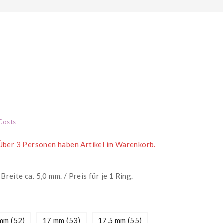
 in den letzten 9 Stunden verkauft
Costs
 Über 3 Personen haben Artikel im Warenkorb.
reite ca. 5,0 mm. / Preis für je 1 Ring.
mm (52)
17 mm (53)
17,5 mm (55)