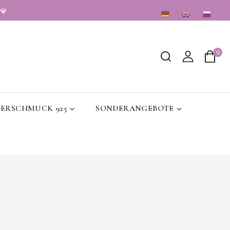
💎
DE
EN
RU
0
BERSCHMUCK 925
SONDERANGEBOTE