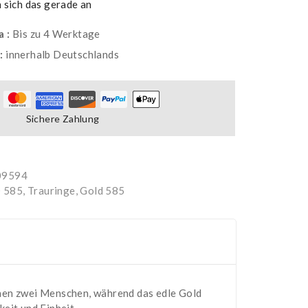
sich das gerade an
a :
Bis zu 4 Werktage
g:
innerhalb Deutschlands
Sichere Zahlung
09594
 585
,
Trauringe, Gold 585
chen zwei Menschen, während das edle Gold
eit und Einheit.