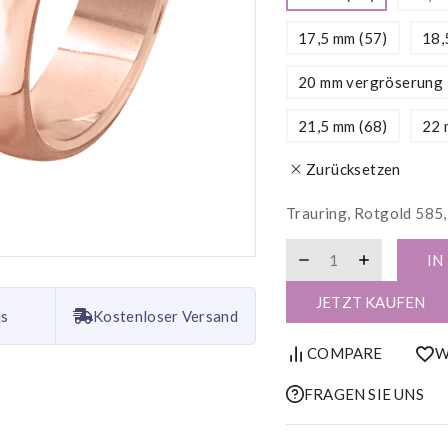
17,5 mm (57)
18,
20 mm vergröserung 
21,5 mm (68)
22 
Zurücksetzen
Trauring, Rotgold 585, B
IN
JETZT KAUFEN
is
Kostenloser Versand
COMPARE
W
FRAGEN SIE UNS