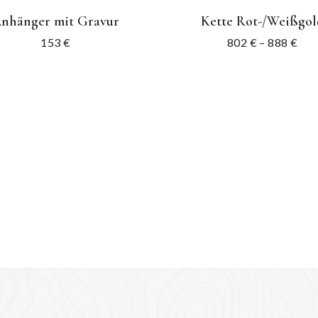
nhänger mit Gravur
Kette Rot-/Weißgol
153
€
802
€
–
888
€