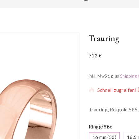
Trauring
712
€
16 Produkte wurden
inkl. MwSt.
plus
Shipping 
Schnell zugreifen!
Trauring, Rotgold 585, B
Ringgröße
16 mm (50)
16,5 