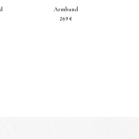
d
Armband
269
€