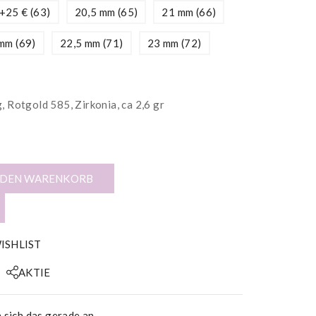
+25 € (63)
20,5 mm (65)
21 mm (66)
mm (69)
22,5 mm (71)
23 mm (72)
 Rotgold 585, Zirkonia, ca 2,6 gr
 DEN WARENKORB
ISHLIST
AKTIE
sich das gerade an