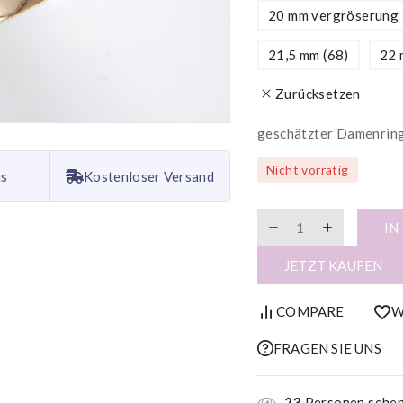
20 mm vergröserung 
21,5 mm (68)
22 
Zurücksetzen
geschätzter Damenring,
Nicht vorrätig
is
Kostenloser Versand
IN
JETZT KAUFEN
COMPARE
W
FRAGEN SIE UNS
23
Personen sehen 