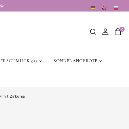
💎
DE
EN
RU
0
BERSCHMUCK 925
SONDERANGEBOTE
 mit Zirkonia