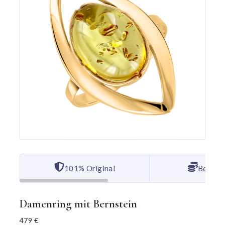
101% Original
Bester 
Damenring mit Bernstein
479
€