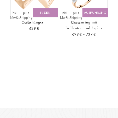
IN DEN
AUSFÜHRUNG
inkl.
plus
inkl.
plus
MwSt.
Shipping
MwSt.
Shipping
WARENKORB
WÄHLEN
Ohrhänger
Damenring mit
Costs
Costs
Brillanten und Saphir
639
€
699
€
–
737
€