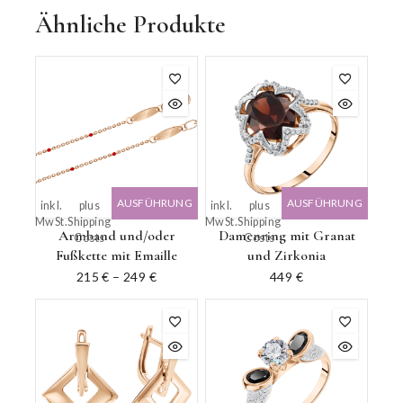
Ähnliche Produkte
AUSFÜHRUNG
AUSFÜHRUNG
inkl.
plus
inkl.
plus
MwSt.
Shipping
MwSt.
Shipping
WÄHLEN
WÄHLEN
Armband und/oder
Damenring mit Granat
Costs
Costs
Fußkette mit Emaille
und Zirkonia
215
€
–
249
€
449
€