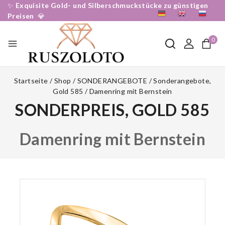
✨
Exquisite Gold- und Silberschmuckstücke zu günstigen
DE
EN
RU
Preisen
💎
0
Startseite
/
Shop
/
SONDERANGEBOTE
/
Sonderangebote,
Gold 585
/
Damenring mit Bernstein
SONDERPREIS, GOLD 585
Damenring mit Bernstein