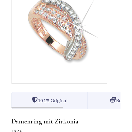
101% Original
Bester 
Damenring mit Zirkonia
199
€