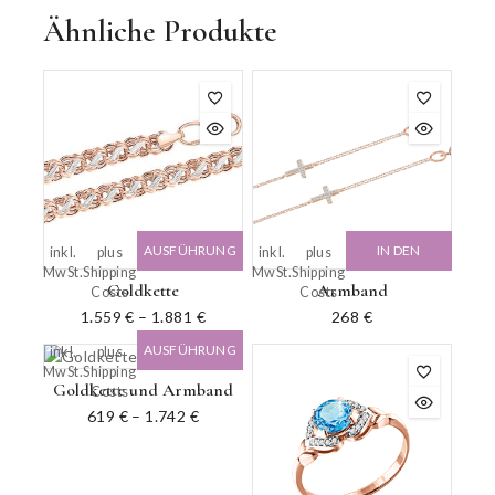
Ähnliche Produkte
AUSFÜHRUNG
IN DEN
inkl.
plus
inkl.
plus
MwSt.
Shipping
MwSt.
Shipping
WÄHLEN
WARENKORB
Goldkette
Armband
Costs
Costs
1.559
€
–
1.881
€
268
€
AUSFÜHRUNG
inkl.
plus
MwSt.
Shipping
WÄHLEN
Goldkette und Armband
Costs
619
€
–
1.742
€