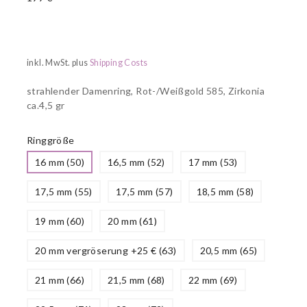
inkl. MwSt.
plus
Shipping Costs
strahlender Damenring, Rot-/Weißgold 585, Zirkonia
ca.4,5 gr
Ringgröße
16 mm (50)
16,5 mm (52)
17 mm (53)
17,5 mm (55)
17,5 mm (57)
18,5 mm (58)
19 mm (60)
20 mm (61)
20 mm vergröserung +25 € (63)
20,5 mm (65)
21 mm (66)
21,5 mm (68)
22 mm (69)