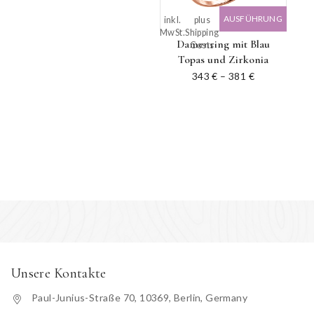
AUSFÜHRUNG
inkl.
plus
MwSt.
Shipping
WÄHLEN
Damenring mit Blau
Costs
Topas und Zirkonia
343
€
–
381
€
Unsere Kontakte
Paul-Junius-Straße 70, 10369, Berlin, Germany