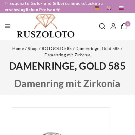
✨
Exquisite Gold- und Silberschmuckstücke zu
DE
EN
RU
erschwinglichen Preisen
💎
0
Home
/
Shop
/
ROTGOLD 585
/
Damenringe, Gold 585
/
Damenring mit Zirkonia
DAMENRINGE, GOLD 585
Damenring mit Zirkonia