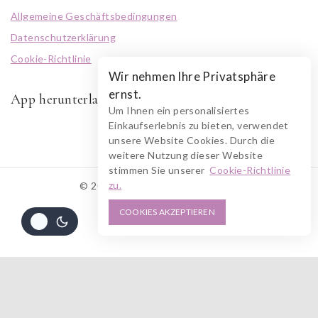
Allgemeine Geschäftsbedingungen
Datenschutzerklärung
Cookie-Richtlinie
Wir nehmen Ihre Privatsphäre
ernst.
App herunterladen
Um Ihnen ein personalisiertes
Einkaufserlebnis zu bieten, verwendet
unsere Website Cookies. Durch die
weitere Nutzung dieser Website
stimmen Sie unserer
Cookie-Richtlinie
zu.
© 2026 RUSZOLOTO Akzenz
COOKIES AKZEPTIEREN
Alle Preise inkl. der gesetzlichen MwSt.
560
€
-
598
€
AUSFÜHRUNG GEWÄHLT
Die durchgestrichenen Preise entsprechen dem bisherigen Preis in diesem
Online-Shop.