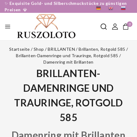
✨
Exquisite Gold- und Silberschmuckstücke zu günstigen
DE
EN
RU
Preisen
💎
0
Startseite
/
Shop
/
BRILLANTEN
/
Brillanten, Rotgold 585
/
Brillanten-Damenringe und Trauringe, Rotgold 585
/
Damenring mit Brillanten
BRILLANTEN-
DAMENRINGE UND
TRAURINGE, ROTGOLD
585
Damenring mit Brillanten