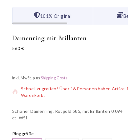
101% Original
Bester 
Damenring mit Brillanten
560
€
18 Produkte wurden in den letzten 11 Stunden verkauft
inkl. MwSt.
plus
Shipping Costs
Schnell zugreifen! Über 16 Personen haben Artikel im
Warenkorb.
Schöner Damenring, Rotgold 585, mit Brillanten 0,094
ct. WSI
Ringgröße