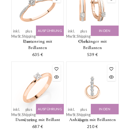
AUSFÜHRUNG
IN DEN
inkl.
plus
inkl.
plus
MwSt.
Shipping
MwSt.
Shipping
WÄHLEN
WARENKORB
Damenring mit
Ohrhänger mit
Costs
Costs
Brillanten
Brillanten
635
€
539
€
AUSFÜHRUNG
IN DEN
inkl.
plus
inkl.
plus
MwSt.
Shipping
MwSt.
Shipping
WÄHLEN
WARENKORB
Damenring mit Brillant
Anhänger mit Brillanten
Costs
Costs
687
€
210
€