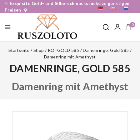
✨
Exquisite Gold- und Silberschmuckstücke zu günstigen
DE
EN
RU
Preisen
💎
0
Startseite
/
Shop
/
ROTGOLD 585
/
Damenringe, Gold 585
/
Damenring mit Amethyst
DAMENRINGE, GOLD 585
Damenring mit Amethyst