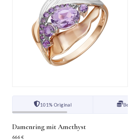
101% Original
Bester 
Damenring mit Amethyst
666
€