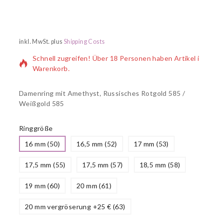
3 Produkte wurden in den letzten 10 Stunden verkauft
inkl. MwSt.
plus
Shipping Costs
Schnell zugreifen! Über 18 Personen haben Artikel im
Warenkorb.
Damenring mit Amethyst, Russisches Rotgold 585 /
Weißgold 585
Ringgröße
16 mm (50)
16,5 mm (52)
17 mm (53)
17,5 mm (55)
17,5 mm (57)
18,5 mm (58)
19 mm (60)
20 mm (61)
20 mm vergröserung +25 € (63)