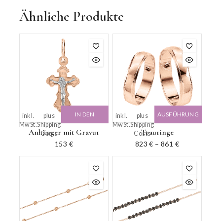
Ähnliche Produkte
IN DEN
AUSFÜHRUNG
inkl.
plus
inkl.
plus
MwSt.
Shipping
MwSt.
Shipping
WARENKORB
WÄHLEN
Anhänger mit Gravur
Trauringe
Costs
Costs
153
€
823
€
–
861
€