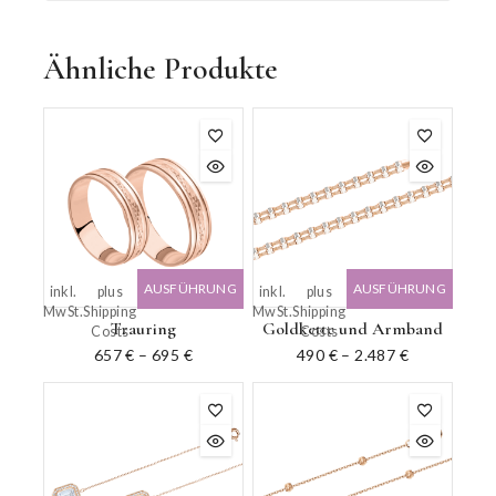
Ähnliche Produkte
AUSFÜHRUNG
AUSFÜHRUNG
inkl.
plus
inkl.
plus
MwSt.
Shipping
MwSt.
Shipping
WÄHLEN
WÄHLEN
Trauring
Goldkette und Armband
Costs
Costs
657
€
–
695
€
490
€
–
2.487
€