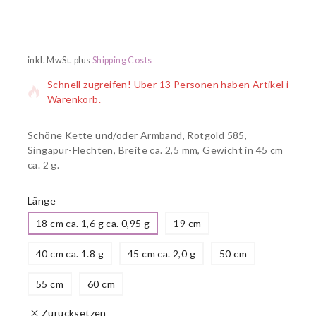
2 Produkte wurden in den letzten 4 Stunden verkauft
inkl. MwSt.
plus
Shipping Costs
Schnell zugreifen! Über 13 Personen haben Artikel im
Warenkorb.
Schöne Kette und/oder Armband, Rotgold 585,
Singapur-Flechten, Breite ca. 2,5 mm, Gewicht in 45 cm
ca. 2 g.
Länge
18 cm ca. 1,6 g ca. 0,95 g
19 cm
40 cm ca. 1.8 g
45 cm ca. 2,0 g
50 cm
55 cm
60 cm
Zurücksetzen