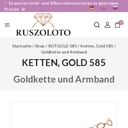
✨
Exquisite Gold- und Silberschmuckstücke zu günstigen
DE
EN
RU
Preisen
💎
0
Startseite
/
Shop
/
ROTGOLD 585
/
Ketten, Gold 585
/
Goldkette und Armband
KETTEN, GOLD 585
Goldkette und Armband