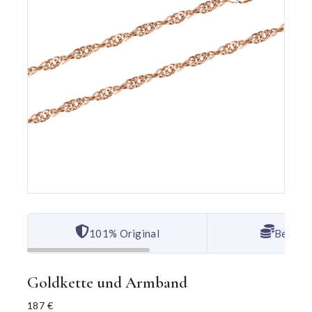
101% Original
Bester 
Goldkette und Armband
187
€