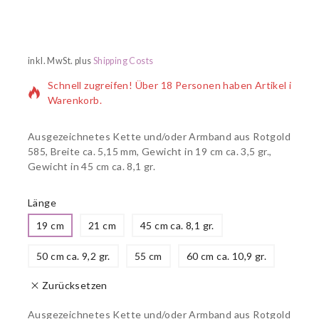
2 Produkte wurden in den letzten 20 Stunden verkauft
inkl. MwSt.
plus
Shipping Costs
Schnell zugreifen! Über 18 Personen haben Artikel im
Warenkorb.
Ausgezeichnetes Kette und/oder Armband aus Rotgold
585, Breite ca. 5,15 mm, Gewicht in 19 cm ca. 3,5 gr.,
Gewicht in 45 cm ca. 8,1 gr.
Länge
19 cm
21 cm
45 cm ca. 8,1 gr.
50 cm ca. 9,2 gr.
55 cm
60 cm ca. 10,9 gr.
Zurücksetzen
Ausgezeichnetes Kette und/oder Armband aus Rotgold