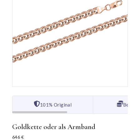
101% Original
Bester 
Goldkette oder als Armband
646
€