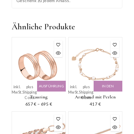
Geschenk zu jedem Anlass.
Ähnliche Produkte
AUSFÜHRUNG
IN DEN
inkl.
plus
inkl.
plus
MwSt.
Shipping
MwSt.
Shipping
WÄHLEN
WARENKORB
Trauring
Armband mit Perlen
Costs
Costs
657
€
–
695
€
417
€