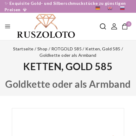
✨
Exquisite Gold- und Silberschmuckstücke zu günstigen
DE
EN
RU
Preisen
💎
0
Startseite
/
Shop
/
ROTGOLD 585
/
Ketten, Gold 585
/
Goldkette oder als Armband
KETTEN, GOLD 585
Goldkette oder als Armband