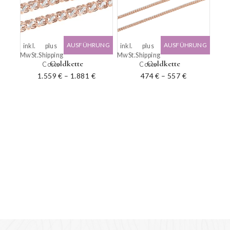
AUSFÜHRUNG
AUSFÜHRUNG
inkl.
plus
inkl.
plus
MwSt.
Shipping
MwSt.
Shipping
WÄHLEN
WÄHLEN
Goldkette
Goldkette
Costs
Costs
1.559
€
–
1.881
€
474
€
–
557
€