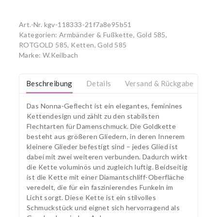
Art.-Nr.
kgv-118333-21f7a8e95b51
Kategorien:
Armbänder & Fußkette, Gold 585
,
ROTGOLD 585
,
Ketten, Gold 585
Marke:
W.Keilbach
Beschreibung
Details
Versand & Rückgabe
Das Nonna-Geflecht ist ein elegantes, feminines
Kettendesign und zählt zu den stabilsten
Flechtarten für Damenschmuck. Die Goldkette
besteht aus größeren Gliedern, in deren Innerem
kleinere Glieder befestigt sind – jedes Glied ist
dabei mit zwei weiteren verbunden. Dadurch wirkt
die Kette voluminös und zugleich luftig. Beidseitig
ist die Kette mit einer Diamantschliff-Oberfläche
veredelt, die für ein faszinierendes Funkeln im
Licht sorgt. Diese Kette ist ein stilvolles
Schmuckstück und eignet sich hervorragend als