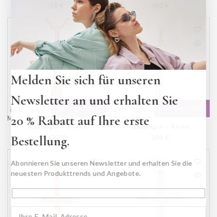
58
€
380
€
Melden Sie sich für unseren
Newsletter an und erhalten Sie
WEITERLESEN
WEITERLESEN
inkl.
plus
inkl.
plus
20 % Rabatt auf Ihre erste
MwSt.
Shipping
MwSt.
Shipping
Anhänger – Kreuz
Anhänger – Kreuz
Costs
Costs
Bestellung.
437
€
204
€
Abonnieren Sie unseren Newsletter und erhalten Sie die
neuesten Produkttrends und Angebote.