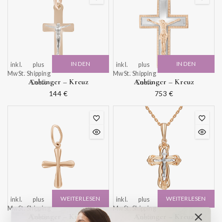
IN DEN
IN DEN
inkl.
plus
inkl.
plus
MwSt.
Shipping
MwSt.
Shipping
WARENKORB
WARENKORB
Anhänger – Kreuz
Anhänger – Kreuz
Costs
Costs
144
€
753
€
WEITERLESEN
WEITERLESEN
inkl.
plus
inkl.
plus
MwSt.
Shipping
MwSt.
Shipping
Anhänger – Kreuz
Anhänger – Kreuz
Costs
Costs