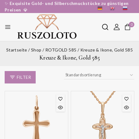
Zum
✨
Exquisite Gold- und Silberschmuckstücke zu günstigen
DE
EN
RU
Inhalt
Preisen
💎
springen
0
Startseite
/
Shop
/
ROTGOLD 585
/
Kreuze & Ikone, Gold 585
Kreuze & Ikone, Gold 585
FILTER