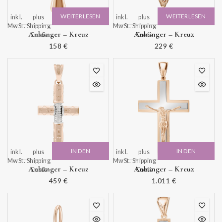
WEITERLESEN
WEITERLESEN
inkl.
plus
inkl.
plus
MwSt.
Shipping
MwSt.
Shipping
Anhänger – Kreuz
Anhänger – Kreuz
Costs
Costs
158
€
229
€
IN DEN
IN DEN
inkl.
plus
inkl.
plus
MwSt.
Shipping
MwSt.
Shipping
WARENKORB
WARENKORB
Anhänger – Kreuz
Anhänger – Kreuz
Costs
Costs
459
€
1.011
€