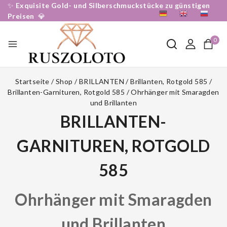
✨
Exquisite Gold- und Silberschmuckstücke zu günstigen
DE
EN
RU
Preisen
💎
0
Startseite
/
Shop
/
BRILLANTEN
/
Brillanten, Rotgold 585
/
Brillanten-Garnituren, Rotgold 585
/
Ohrhänger mit Smaragden
und Brillanten
BRILLANTEN-
GARNITUREN, ROTGOLD
585
Ohrhänger mit Smaragden
und Brillanten