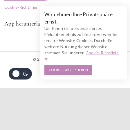
Cookie-Richtlinie
Wir nehmen Ihre Privatsphäre
ernst.
App herunterladen
Um Ihnen ein personalisiertes
Einkaufserlebnis zu bieten, verwendet
unsere Website Cookies. Durch die
weitere Nutzung dieser Website
stimmen Sie unserer
Cookie-Richtlinie
zu.
© 2026 RUSZOLOTO Akzenz
COOKIES AKZEPTIEREN
Alle Preise inkl. der gesetzlichen MwSt.
982
€
IN DEN WARENKORB
JETZT KAUFEN
Die durchgestrichenen Preise entsprechen dem bisherigen Preis in diesem
Online-Shop.