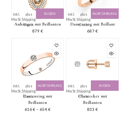
IN DEN
AUSFÜHRUNG
inkl.
plus
inkl.
plus
MwSt.
Shipping
MwSt.
Shipping
WARENKORB
WÄHLEN
Anhänger mit Brillanten
Damenring mit Brillant
Costs
Costs
879
€
687
€
AUSFÜHRUNG
IN DEN
inkl.
plus
inkl.
plus
MwSt.
Shipping
MwSt.
Shipping
WÄHLEN
WARENKORB
Damenring mit
Ohrstecker mit
Costs
Costs
Brillanten
Brillanten
616
€
–
654
€
833
€