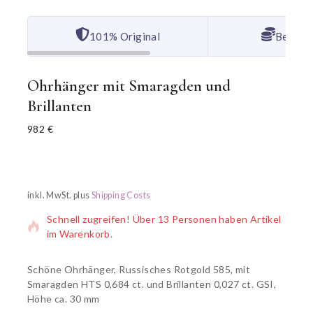
101% Original
Bester 
Ohrhänger mit Smaragden und
Brillanten
982
€
3 Produkte wurden in der letzten 1 Stunde verkauft
inkl. MwSt.
plus
Shipping Costs
Schnell zugreifen! Über 13 Personen haben Artikel
im Warenkorb.
Schöne Ohrhänger, Russisches Rotgold 585, mit
Smaragden HTS 0,684 ct. und Brillanten 0,027 ct. GSI,
Höhe ca. 30 mm