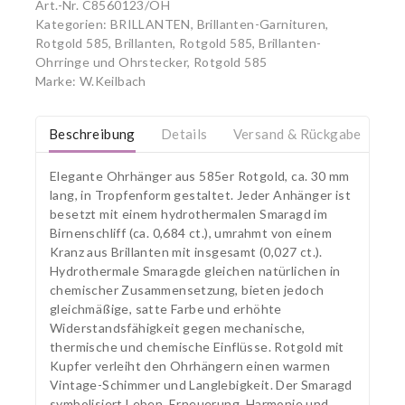
Art.-Nr.
C8560123/OH
Kategorien:
BRILLANTEN
,
Brillanten-Garnituren,
Rotgold 585
,
Brillanten, Rotgold 585
,
Brillanten-
Ohrringe und Ohrstecker, Rotgold 585
Marke:
W.Keilbach
Beschreibung
Details
Versand & Rückgabe
Elegante Ohrhänger aus 585er Rotgold, ca. 30 mm
lang, in Tropfenform gestaltet. Jeder Anhänger ist
besetzt mit einem hydrothermalen Smaragd im
Birnenschliff (ca. 0,684 ct.), umrahmt von einem
Kranz aus Brillanten mit insgesamt (0,027 ct.).
Hydrothermale Smaragde gleichen natürlichen in
chemischer Zusammensetzung, bieten jedoch
gleichmäßige, satte Farbe und erhöhte
Widerstandsfähigkeit gegen mechanische,
thermische und chemische Einflüsse. Rotgold mit
Kupfer verleiht den Ohrhängern einen warmen
Vintage-Schimmer und Langlebigkeit. Der Smaragd
symbolisiert Leben, Erneuerung, Harmonie und