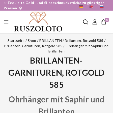
✨
Exquisite Gold- und Silberschmuckstücke zu günstigen
DE
EN
RU
Preisen
💎
0
Startseite
/
Shop
/
BRILLANTEN
/
Brillanten, Rotgold 585
/
Brillanten-Garnituren, Rotgold 585
/
Ohrhänger mit Saphir und
Brillanten
BRILLANTEN-
GARNITUREN, ROTGOLD
585
Ohrhänger mit Saphir und
Brillanten