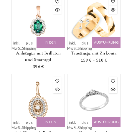
IN DEN
AUSFÜHRUNG
inkl.
plus
inkl.
plus
MwSt.
Shipping
MwSt.
Shipping
WARENKORB
WÄHLEN
Anhänger mit Brillaten
Trauringe mit Zirkonia
Costs
Costs
und Smaragd
159
€
–
518
€
396
€
IN DEN
AUSFÜHRUNG
inkl.
plus
inkl.
plus
MwSt.
Shipping
MwSt.
Shipping
WARENKORB
WÄHLEN