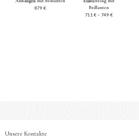
Anhänger mit Brillanten
Damenring mit
Costs
Costs
Brillanten
879
€
711
€
–
749
€
Unsere Kontakte