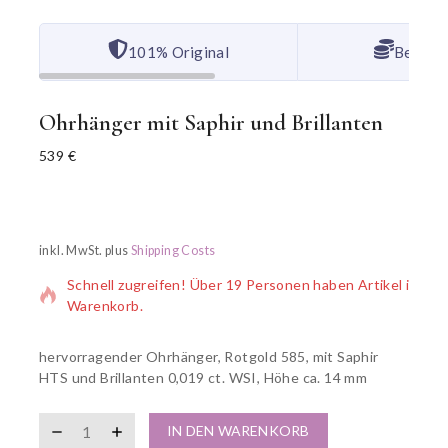
101% Original
Bester 
Ohrhänger mit Saphir und Brillanten
539
€
11 Produkte wurden in den letzten 6 Stunden verkauft
inkl. MwSt.
plus
Shipping Costs
Schnell zugreifen! Über 19 Personen haben Artikel im
Warenkorb.
hervorragender Ohrhänger, Rotgold 585, mit Saphir
HTS und Brillanten 0,019 ct. WSI, Höhe ca. 14 mm
IN DEN WARENKORB